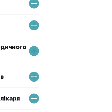
медичного
ів
 лікаря