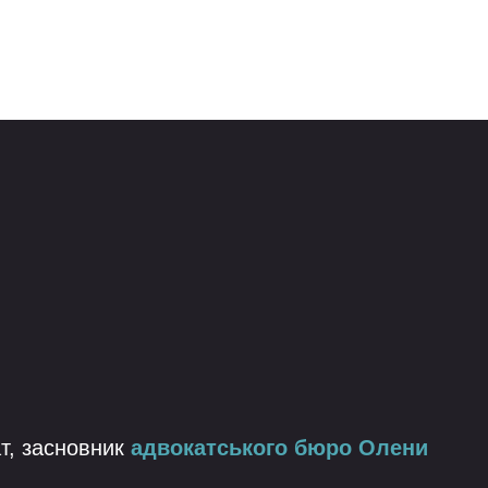
т, засновник
адвокатського бюро Олени